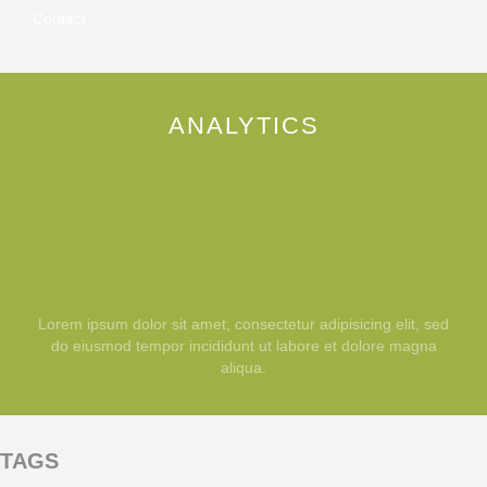
Contact
ANALYTICS
Lorem ipsum dolor sit amet, consectetur adipisicing elit, sed
do eiusmod tempor incididunt ut labore et dolore magna
aliqua.
TAGS