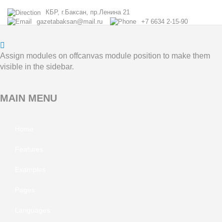
КБР, г.Баксан, пр.Ленина 21
gazetabaksan@mail.ru
+7 6634 2-15-90
Assign modules on offcanvas module position to make them
visible in the sidebar.
MAIN
MENU
Home
Features
Examples
Pages
Languages