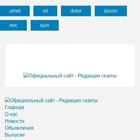
amet
sit
dolor
ipsum
nec
quis
Главная
О нас
Новости
Объявления
Выпуски