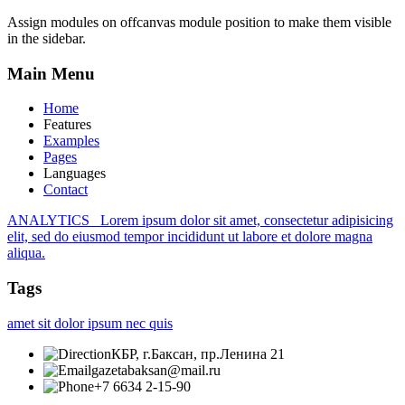
Assign modules on offcanvas module position to make them visible
in the sidebar.
Main
Menu
Home
Features
Examples
Pages
Languages
Contact
ANALYTICS
Lorem ipsum dolor sit amet, consectetur adipisicing
elit, sed do eiusmod tempor incididunt ut labore et dolore magna
aliqua.
Tags
amet
sit
dolor
ipsum
nec
quis
КБР, г.Баксан, пр.Ленина 21
gazetabaksan@mail.ru
+7 6634 2-15-90