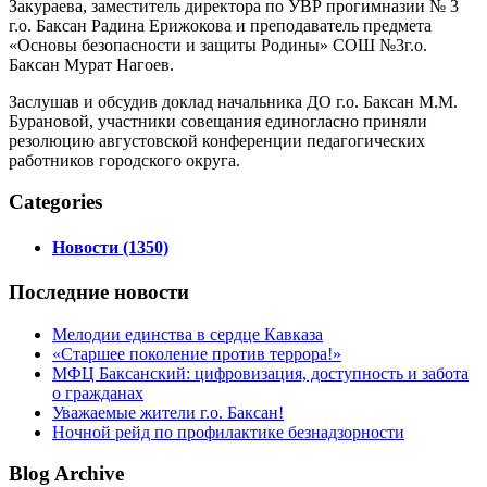
Закураева, заместитель директора по УВР прогимназии № 3
г.о. Баксан Радина Ерижокова и преподаватель предмета
«Основы безопасности и защиты Родины» СОШ №3г.о.
Баксан Мурат Нагоев.
Заслушав и обсудив доклад начальника ДО г.о. Баксан М.М.
Бурановой, участники совещания единогласно приняли
резолюцию августовской конференции педагогических
работников городского округа.
Categories
Новости (1350)
Последние
новости
Мелодии единства в сердце Кавказа
«Старшее поколение против террора!»
МФЦ Баксанский: цифровизация, доступность и забота
о гражданах
Уважаемые жители г.о. Баксан!
Ночной рейд по профилактике безнадзорности
Blog
Archive