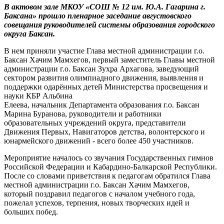
В актовом зале МКОУ «СОШ № 12 им. Ю.А. Гагарина г.
Баксана» прошло пленарное заседание августовского
совещания руководителей системы образования городского
округа Баксан.
В нем приняли участие Глава местной администрации г.о.
Баксан Хачим Мамхегов, первый заместитель Главы местной
администрации г.о. Баксан Зухра Архагова, заведующий
сектором развития олимпиадного движения, выявления и
поддержки одарённых детей Министерства просвещения и
науки КБР Альбина
Елеева, начальник Департамента образования г.о. Баксан
Марина Буранова, руководители и работники
образовательных учреждений округа, представители
Движения Первых, Навигаторов детства, волонтерского и
юнармейского движений - всего более 450 участников.
Мероприятие началось со звучания Государственных гимнов
Российской Федерации и Кабардино-Балкарской Республики.
После со словами приветствия к педагогам обратился Глава
местной администрации г.о. Баксан Хачим Мамхегов,
который поздравил педагогов с началом учебного года,
пожелал успехов, терпения, новых творческих идей и
больших побед.