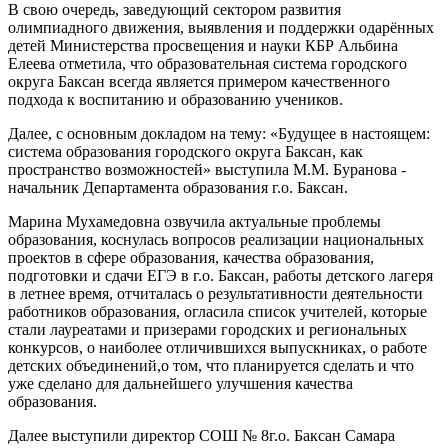
В свою очередь, заведующий сектором развития
олимпиадного движения, выявления и поддержки одарённых
детей Министерства просвещения и науки КБР Альбина
Елеева отметила, что образовательная система городского
округа Баксан всегда является примером качественного
подхода к воспитанию и образованию учеников.
Далее, с основным докладом на тему: «Будущее в настоящем:
система образования городского округа Баксан, как
пространство возможностей» выступила М.М. Буранова -
начальник Департамента образования г.о. Баксан.
Марина Мухамедовна озвучила актуальные проблемы
образования, коснулась вопросов реализации национальных
проектов в сфере образования, качества образования,
подготовки и сдачи ЕГЭ в г.о. Баксан, работы детского лагеря
в летнее время, отчиталась о результативности деятельности
работников образования, огласила список учителей, которые
стали лауреатами и призерами городских и региональных
конкурсов, о наиболее отличившихся выпускниках, о работе
детских объединений,о том, что планируется сделать и что
уже сделано для дальнейшего улучшения качества
образования.
Далее выступили директор СОШ № 8г.о. Баксан Самара