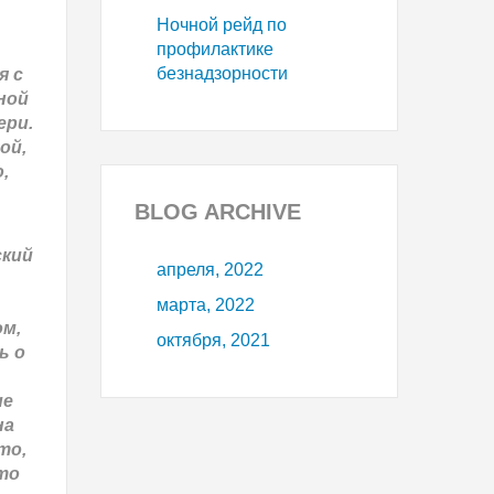
Ночной рейд по
профилактике
безнадзорности
я с
ной
ери.
ой,
,
BLOG
ARCHIVE
ский
апреля, 2022
марта, 2022
ом,
октября, 2021
ь о
ие
на
то,
то