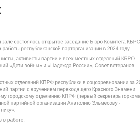
Х
 зале состоялось открытое заседание Бюро Комитета КБР
работы республиканской парторганизации в 2024 году.
нисты, активисты партии и всех местных отделений КБРО
ий «Дети войны» и «Надежда России», Совет ветеранов
тных отделений КПРФ республики в соцсоревновании за 2
ений партии с вручением переходящего Красного Знамени
ому городскому отделению КПРФ (первый секретарь горком
чной партийной организации Анатолию Эльмесову -
нику».
 в работе.