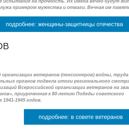
 испытание на прочность. Их имена вечно будут жи
служа примером мужества и отваги. Вечная им памят
подробнее: женщины-защитницы отечества
ОВ
организации ветеранов (пенсионеров) войны, труда
льных органов подвела итоги регионального смотра
изаций Всероссийской организации ветеранов на зва
анов», приуроченная к 80-летию Победы советского
 1941-1945 годов.
подробнее: в совете ветеранов