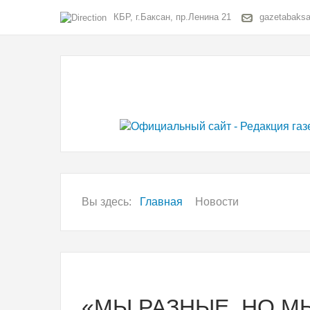
КБР, г.Баксан, пр.Ленина 21
gazetabaks
Вы здесь:
Главная
Новости
«МЫ РАЗНЫЕ, НО М