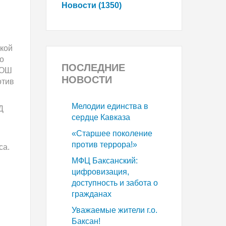
Новости (1350)
ской
о
ПОСЛЕДНИЕ
СОШ
НОВОСТИ
отив
Мелодии единства в
Д
сердце Кавказа
«Старшее поколение
против террора!»
са.
МФЦ Баксанский:
цифровизация,
доступность и забота о
гражданах
Уважаемые жители г.о.
Баксан!