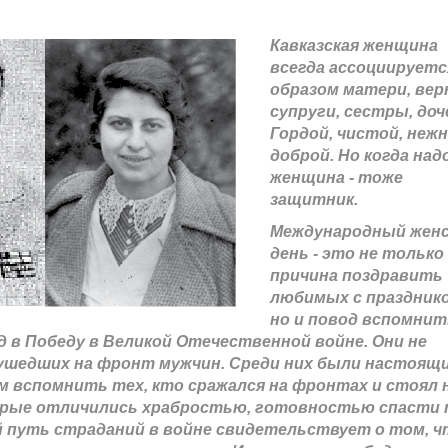
Кавказская женщина
всегда ассоциируетс
образом матери, вер
супруги, сестры, доч
Гордой, чистой, нежн
доброй. Но когда надо
женщина - тоже
защитник.
Международный жен
день - это не только
причина поздравить
любимых с праздник
но и повод вспомнит
 в Победу в Великой Отечественной войне. Они не
в ушедших на фронт мужчин. Среди них были настоящ
м вспомнить тех, кто сражался на фронтах и стоял 
рые отличились храбростью, готовностью спасти 
 путь страданий в войне свидетельствует о том, ч