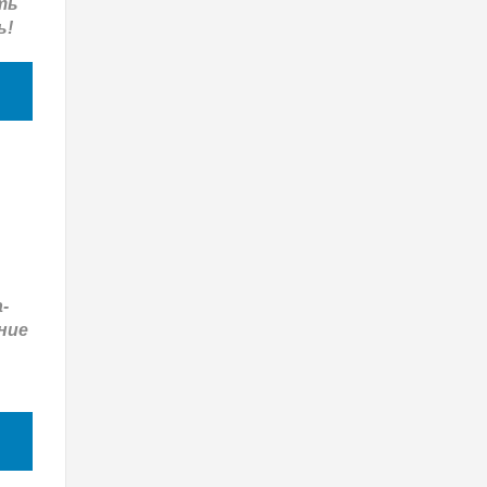
ть
ь!
-
ние