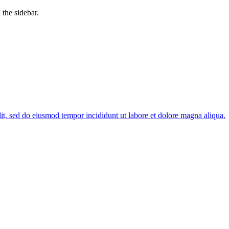
the sidebar.
lit, sed do eiusmod tempor incididunt ut labore et dolore magna aliqua.