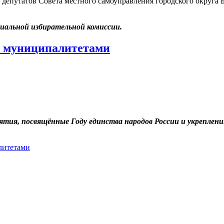
депутатов Совета местного самоуправления городского округа 
риальной избирательной комиссии.
у муниципалитетами
иятия, посвящённые Году единства народов России и укрепл
литетами