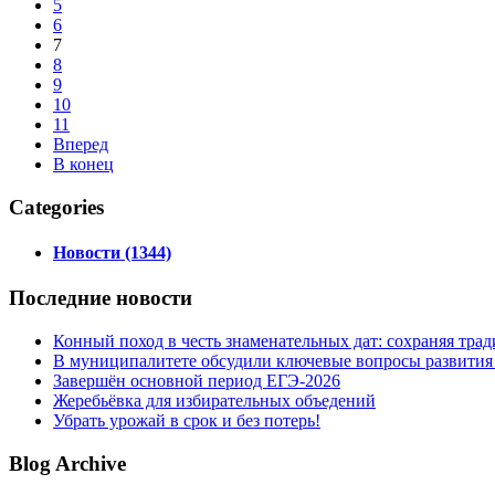
5
6
7
8
9
10
11
Вперед
В конец
Categories
Новости (1344)
Последние
новости
Конный поход в честь знаменательных дат: сохраняя тра
В муниципалитете обсудили ключевые вопросы развития
Завершён основной период ЕГЭ-2026
Жеребьёвка для избирательных объедений
Убрать урожай в срок и без потерь!
Blog
Archive