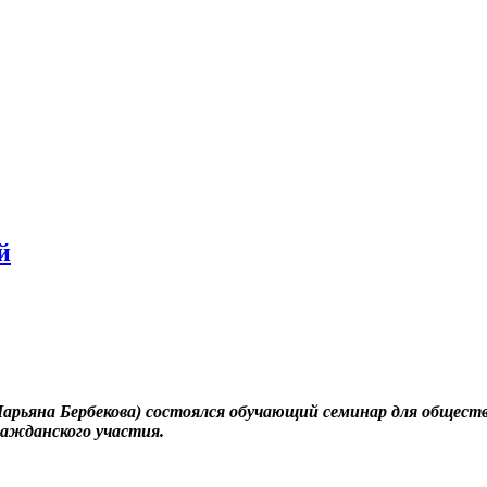
й
Марьяна Бербекова) состоялся обучающий семинар для общес
ражданского участия.