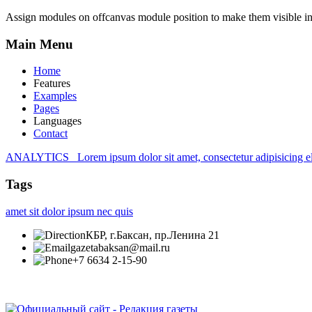
Assign modules on offcanvas module position to make them visible in 
Main
Menu
Home
Features
Examples
Pages
Languages
Contact
ANALYTICS
Lorem ipsum dolor sit amet, consectetur adipisicing e
Tags
amet
sit
dolor
ipsum
nec
quis
КБР, г.Баксан, пр.Ленина 21
gazetabaksan@mail.ru
+7 6634 2-15-90