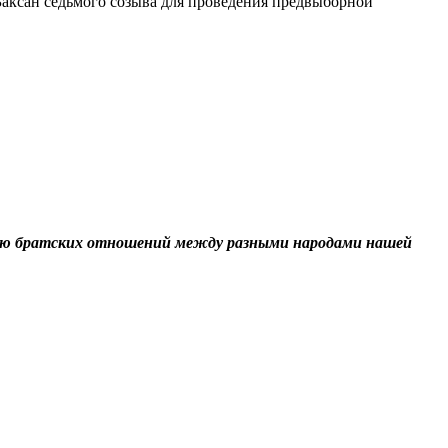
Баксан седьмого созыва для проведения предвыборной
ению братских отношений между разными народами нашей