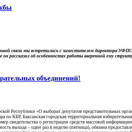
ужбы
овой связи мы встретились с заместителем директора УФПС К
 он рассказал об особенностях работы вверенной ему структ
рательных объединений!
рской Республики «О выборах депутатов представительных орган
а по КБР, Баксанская городская территориальная избирательная
номер свидетельства о регистрации средств массовой информаци
ость выхода – один раз в неделю (пятница), обязана предоставл