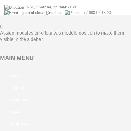
КБР, г.Баксан, пр.Ленина 21
gazetabaksan@mail.ru
+7 6634 2-15-90
Assign modules on offcanvas module position to make them
visible in the sidebar.
MAIN
MENU
Home
Features
Examples
Pages
Languages