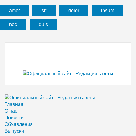
amet
sit
dolor
ipsum
nec
quis
Главная
О нас
Новости
Объявления
Выпуски