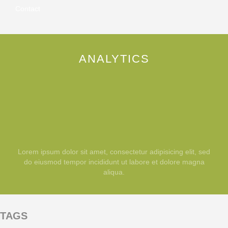
Contact
ANALYTICS
Lorem ipsum dolor sit amet, consectetur adipisicing elit, sed
do eiusmod tempor incididunt ut labore et dolore magna
aliqua.
TAGS